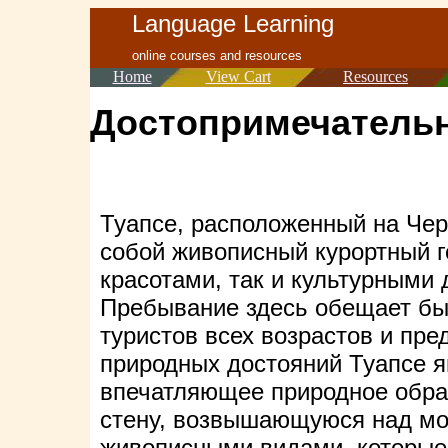
Language Learning
online courses and resources
Home
View Cart
Resources
Достопримечательн
Туапсе, расположенный на Че
собой живописный курортный г
красотами, так и культурными
Пребывание здесь обещает б
туристов всех возрастов и пре
природных достояний Туапсе я
впечатляющее природное обра
стену, возвышающуюся над мо
живописными видами, которые